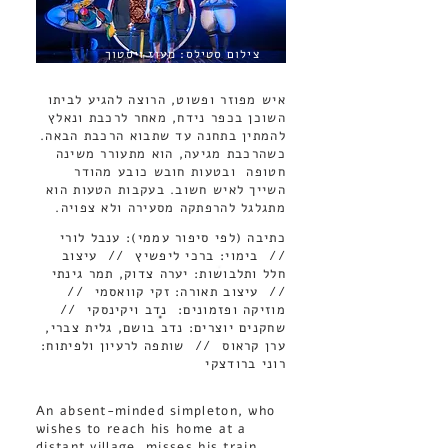
צילום סטילס: מעוז ויסטוך
איש מפוזר ופשוט, הרוצה להגיע לביתו
השוכן בכפר נידח, מאחר לרכבת ונאלץ
להמתין בתחנה עד שתבוא הרכבת הבאה.
כשהרכבת מגיעה, הוא מתעורר משינה
חטופה ובטעות חובש כובע מהודר
השייך לאיש חשוב. בעקבות הטעות הוא
מתגלגל להרפתקה מסעירה ולא צפויה.
כתיבה (לפי סיפור עממי): ענבל לורי
// בימוי: ברכי ליפשיץ // עיצוב
חלל ותלבושות: יערה צדוק, תמר גינתי
// עיצוב תאורה: זקי קוואסמי //
מוזיקה ופזמונים: נדב ויקינסקי //
שחקנים יוצרים: נדב בושם, גלית צברי,
ערן קראוס // שותפה לרעיון ולפיתוח:
רוני ברודצקי
An absent-minded simpleton, who
wishes to reach his home at a
distant village, misses his train